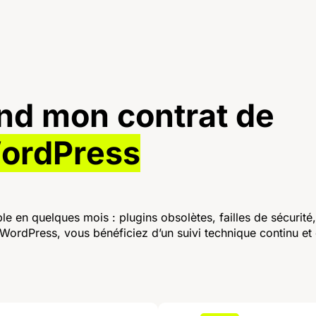
n
d
m
o
n
c
o
n
t
r
a
t
d
e
W
o
r
d
P
r
e
s
s
le en quelques mois : plugins obsolètes, failles de sécurit
WordPress, vous bénéficiez d’un suivi technique continu et d