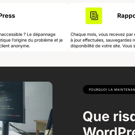
Press
Rappo
e inaccessible ? Le dépannage
Chaque mois, vous recevez par e
tique l’origine du problème et je
à jour effectuées, sauvegardes 
 client anonyme.
disponibilité de votre site. Vous
POURQUOI LA MAINTENA
Que ris
WordPre