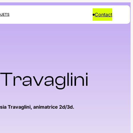
Contact
OJETS
 Travaglini
ia Travaglini, animatrice 2d/3d.