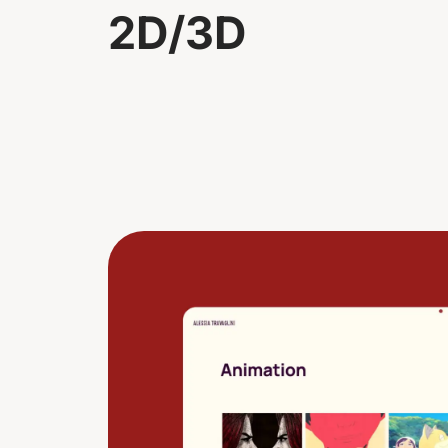
2
D
/
3
D