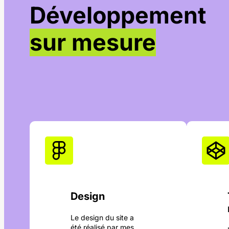
Développement
sur mesure
Design
Le design du site a
été réalisé par mes