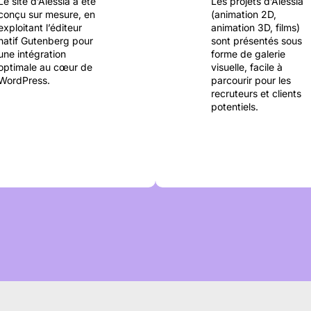
Le site d’Alessia a été
Les projets d’Alessia
conçu sur mesure, en
(animation 2D,
exploitant l’éditeur
animation 3D, films)
natif Gutenberg pour
sont présentés sous
une intégration
forme de galerie
optimale au cœur de
visuelle, facile à
WordPress.
parcourir pour les
recruteurs et clients
potentiels.