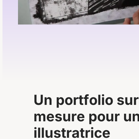
U
n
p
o
r
t
f
o
l
i
o
s
u
r
m
e
s
u
r
e
p
o
u
r
u
i
l
l
u
s
t
r
a
t
r
i
c
e