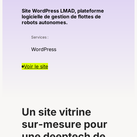
Site WordPress LMAD, plateforme
logicielle de gestion de flottes de
robots autonomes.
Services :
WordPress
Voir le site
U
n
s
i
t
e
v
i
t
r
i
n
e
s
u
r
-
m
e
s
u
r
e
p
o
u
r
u
n
e
d
e
e
p
t
e
c
h
d
e